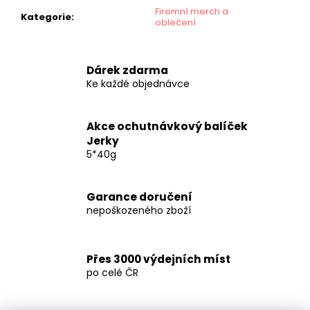
č
Firemní merch a
u
Kategorie
:
oblečení
j
e
m
Dárek zdarma
e
Ke každé objednávce
TRHANÉ
Akce ochutnávkový balíček
VEPŘOVÉ
Jerky
JERKY
PEČENÉ-
5*40g
SUŠENÉ
/
NEPÁLIVÉ
Garance doručení
139
nepoškozeného zboží
Kč
Přes 3000 výdejních míst
po celé ČR