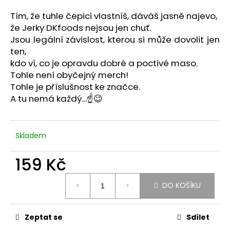
a
Tím, že tuhle čepici vlastníš, dáváš jasně najevo,
j
že Jerky DKfoods nejsou jen chuť.
í
Jsou legální závislost, kterou si může dovolit jen
t
ten,
kdo ví, co je opravdu dobré a poctivé maso.
?
Tohle není obyčejný merch!
Tohle je příslušnost ke značce.
A tu nemá každý...☝️😉
HLEDAT
Skladem
159 Kč
D
o
Měrná
p
DO KOŠÍKU
cena:
o
r
Zeptat se
Sdílet
u