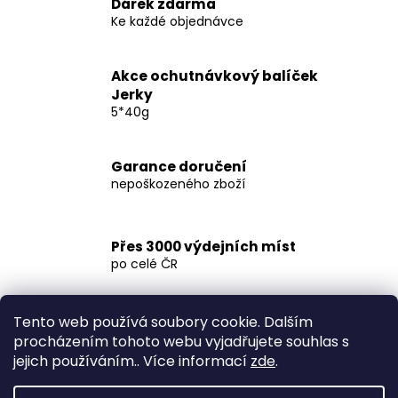
Dárek zdarma
Ke každé objednávce
Akce ochutnávkový balíček
Jerky
5*40g
Garance doručení
nepoškozeného zboží
Přes 3000 výdejních míst
po celé ČR
Tento web používá soubory cookie. Dalším
procházením tohoto webu vyjadřujete souhlas s
Popis
Diskuze
jejich používáním.. Více informací
zde
.
Tepelně upravený masný výrobek 40g.