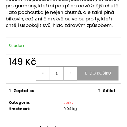
č
pro gurmány, kteří si potrpí na odvážnější chutě.
u
Tato pochoutka je nejen chutná, ale také plná
j
bílkovin, což z ní činí skvělou volbu pro ty, kteří
e
chtějí uspokojit svůj hlad zdravým způsobem.
m
e
Skladem
JERKY
VEPŘOVÉ
EXTRÉMNĚ
149 Kč
PÁLIVÉ
Měrná
149
DO KOŠÍKU
cena:
Kč
Zeptat se
Sdílet
Kategorie
:
Jerky
Hmotnost
:
0.04 kg