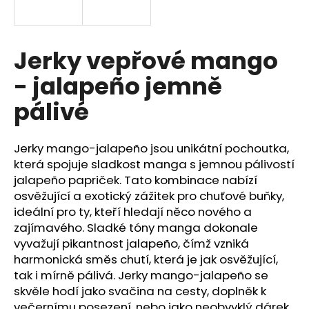
a
j
í
Jerky vepřové mango
t
- jalapeño jemně
?
pálivé
Jerky mango-jalapeño jsou unikátní pochoutka,
HLEDAT
která spojuje sladkost manga s jemnou pálivostí
jalapeño papriček. Tato kombinace nabízí
osvěžující a exotický zážitek pro chuťové buňky,
ideální pro ty, kteří hledají něco nového a
D
zajímavého. Sladké tóny manga dokonale
o
vyvažují pikantnost jalapeño, čímž vzniká
p
harmonická směs chutí, která je jak osvěžující,
o
tak i mírně pálivá. Jerky mango-jalapeño se
r
skvěle hodí jako svačina na cesty, doplněk k
u
večernímu posezení, nebo jako neobvyklý dárek