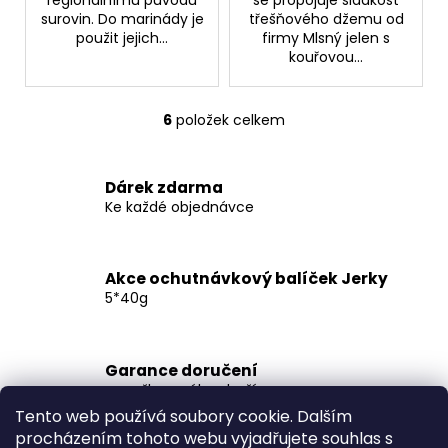
regionálnímu původu
se propojuje sladkost
surovin. Do marinády je
třešňového džemu od
použit jejich...
firmy Mlsný jelen s
kouřovou...
6
položek celkem
O
v
l
Dárek zdarma
á
Ke každé objednávce
d
a
c
Akce ochutnávkový balíček Jerky
í
5*40g
p
r
v
k
Garance doručení
nepoškozeného zboží
y
v
Tento web používá soubory cookie. Dalším
ý
procházením tohoto webu vyjadřujete souhlas s