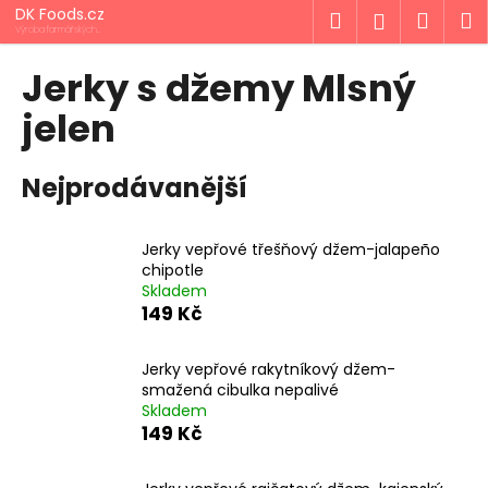
K
Přejít
DK Foods.cz
Hledat
Náku
M
Přihlášen
na
o
Výroba farmářských
produktů z Vysočiny
obsah
Zpět
Zpět
košík
š
Jerky s džemy Mlsný
í
C
jelen
k
o
p
Nejprodávanější
o
t
Jerky vepřové třešňový džem-jalapeño
ř
chipotle
e
Skladem
b
149 Kč
u
j
Jerky vepřové rakytníkový džem-
smažená cibulka nepalivé
e
Skladem
t
149 Kč
e
n