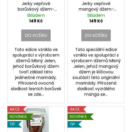
č
ů
o
Jerky vepřové
Jerky vepřové
u
borůvkový džem-
mangový džem-
d
j
tekutý kouř nepálivé
teriyaki nepálivé
Skladem
Skladem
u
e
149 Kč
149 Kč
m
k
e
t
DO KOŠÍKU
DO KOŠÍKU
ů
Tato edice vznikla ve
Tato speciální edice
JERKY
spolupráci s výrobcem
vznikla ve spolupráci s
VEPŘOVÉ
KLASIK
džemů Mlsný Jelen,
výrobcem džemů Mlsný
NEPÁLIVÉ
jehož borůvkový džem
Jelen, jehož mangový
tvoří základ této
džem je klíčovou
139
jedinečné marinády.
součástí této originální
Kč
Přirozená ovocná
marinády. Přirozená
sladkost lesních borůvek
sladkost vyzrálého
se zde...
manga se...
AKCE
AKCE
NOVINKA
NOVINKA
TIP
TIP