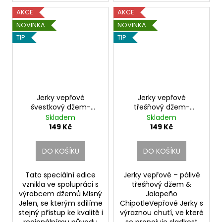
AKCE
AKCE
NOVINKA
NOVINKA
TIP
TIP
Jerky vepřové
Jerky vepřové
švestkový džem-
třešňový džem-
skořice nepálivé
jalapeño chipotle
Skladem
Skladem
149 Kč
149 Kč
DO KOŠÍKU
DO KOŠÍKU
Tato speciální edice
Jerky vepřové – pálivé
vznikla ve spolupráci s
třešňový džem &
výrobcem džemů Mlsný
Jalapeño
Jelen, se kterým sdílíme
ChipotleVepřové Jerky s
stejný přístup ke kvalitě i
výraznou chutí, ve které