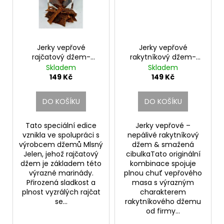
Jerky vepřové
Jerky vepřové
rajčatový džem-
rakytníkový džem-
kajenský pepř pálivé
smažená cibulka
Skladem
Skladem
nepalivé
149 Kč
149 Kč
DO KOŠÍKU
DO KOŠÍKU
Tato speciální edice
Jerky vepřové –
vznikla ve spolupráci s
nepálivé rakytníkový
výrobcem džemů Mlsný
džem & smažená
Jelen, jehož rajčatový
cibulkaTato originální
džem je základem této
kombinace spojuje
výrazné marinády.
plnou chuť vepřového
Přirozená sladkost a
masa s výrazným
plnost vyzrálých rajčat
charakterem
se...
rakytníkového džemu
od firmy...