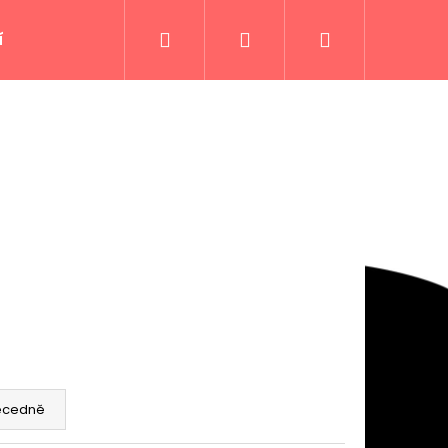
Hledat
Přihlášení
Nákupní
í
Jerky
Jerky snacky
Koření DKfoods a
košík
s
Následující
ecedně