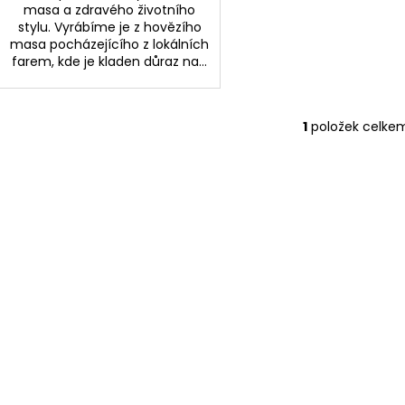
masa a zdravého životního
stylu. Vyrábíme je z hovězího
masa pocházejícího z lokálních
farem, kde je kladen důraz na...
1
položek celke
O
v
l
á
d
a
c
í
p
r
v
k
y
v