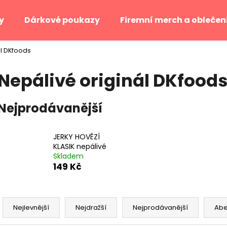
y
Dárkové poukazy
Firemní merch a oblečen
ál DKfoods
Co potřebujete najít?
Nepálivé originál DKfood
HLEDAT
Nejprodávanější
Doporučujeme
JERKY HOVĚZÍ
KLASIK nepálivé
Skladem
149 Kč
Ř
a
Nejlevnější
Nejdražší
Nejprodávanější
Ab
z