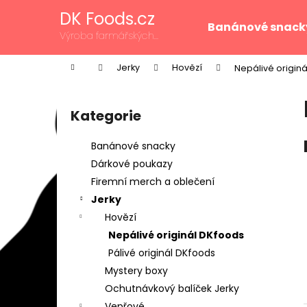
K
Přejít
DK Foods.cz
na
o
Banánové snack
obsah
Zpět
Zpět
Výroba farmářských
š
produktů z Vysočiny
do
do
í
Domů
Jerky
Hovězí
Nepálivé origin
k
obchodu
obchodu
P
o
Kategorie
Přeskočit
s
kategorie
t
Banánové snacky
r
Dárkové poukazy
a
Firemní merch a oblečení
n
Jerky
n
Hovězí
í
Nepálivé originál DKfoods
p
Pálivé originál DKfoods
a
Mystery boxy
n
Ochutnávkový balíček Jerky
e
Vepřové