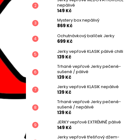
nepálivé
149 Kč
Mystery box nepálivý
869 Kč
Ochutnávkový balíček Jerky
699 Kč
Jerky vepřové KLASIK pálivé chilli
139 Kč
Trhané vepřové Jerky pečené-
sušené / pálivé
139 Kč
Jerky vepřové KLASIK nepálivé
139 Kč
Trhané vepřové Jerky pečené-
sušené / nepálivé
139 Kč
JERKY vepřové EXTRÉMNĚ pálivé
149 Kč
Jerky vepřové třešňový džem-