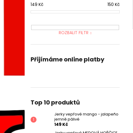
149
Kč
150
Kč
ROZBALIT FILTR
Přijímáme online platby
Top 10 produktů
Jerky vepřové mango - jalapeño
jemně pálivé
149 Kč
Jerky vepřové MEDOVÁ HOŘČICE