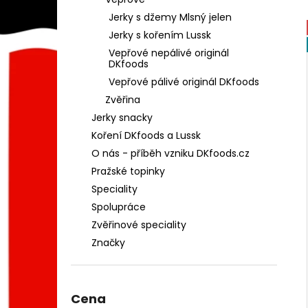
JERKY VEPŘOVÉ MANGO - JALAPEÑO
l
JEMNĚ PÁLIVÉ
Jerky s džemy Mlsný jelen
149 Kč
Jerky s kořením Lussk
Vepřové nepálivé originál
DKfoods
Vepřové pálivé originál DKfoods
Zvěřina
Jerky snacky
Koření DKfoods a Lussk
O nás - příběh vzniku DKfoods.cz
Pražské topinky
Speciality
Spolupráce
Zvěřinové speciality
Značky
Cena